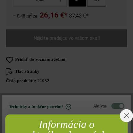
26,16 €*
2
37,43 €*
= 0,48 m
za
Nájdite predajcu vo vašom okolí
Pridať do zoznamu želaní
Tlač stránky
Číslo produktu:
21932
Aktívne
Technicky a funkčne potrebné
Opis produktu
Neaktívne
Marketing
Informácia o
Platne Versus sa v rámci nášho výrobného programu vyznačujú
Neaktívne
Analýza