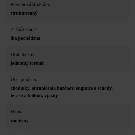
Povrchová štruktúra:
štruktrovaný
Zaťažiteľnosť:
iba pochôdzna
Druh dlažby:
jednotný formát
Účel použitia:
chodníky
, ohraničenia bazénov
, stupnice a schody
,
terasa a balkón
, vjazdy
Hrana:
zaoblený