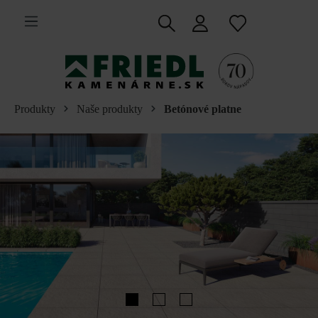
 na hlavný obsah
Produkty
Naše produkty
Betónové platne