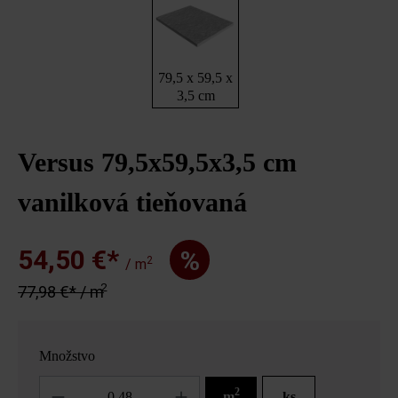
79,5 x 59,5 x
3,5 cm
Versus 79,5x59,5x3,5 cm
vanilková tieňovaná
54,50 €*
%
2
/ m
2
77,98 €* / m
Množstvo
Množstvo
2
m
ks