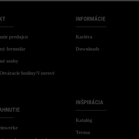
KT
INFORMÁCIE
nie predajcu
Kariéra
ný formulár
Downloads
né osoby
/Otváracie hodiny/Vzorové
INŠPIRÁCIA
AHNUTIE
Katalóg
einwerke
Terasa