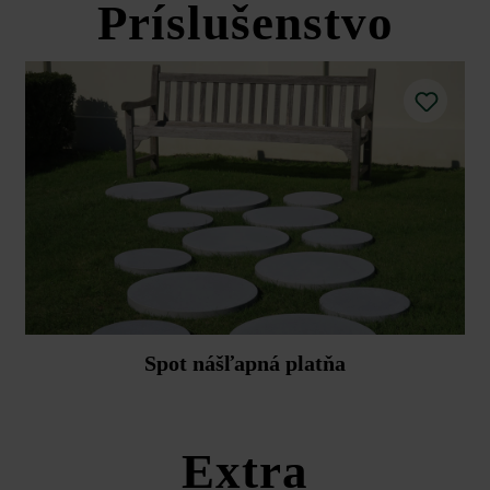
Príslušenstvo
tní ovplyvňujú ich schopnosť akumulovať slnečné teplo – svetlé platne 
mentové škárovanie) môže na okrajoch dochádzať k jemným farebným 
oľňovať.
 poškodeniami spôsobenými terasovým nábytkom s ostrými hranami.
a technické listy produktov v rámci sekcie Stavebné tipy/služby.
Spot nášľapná platňa
Extra