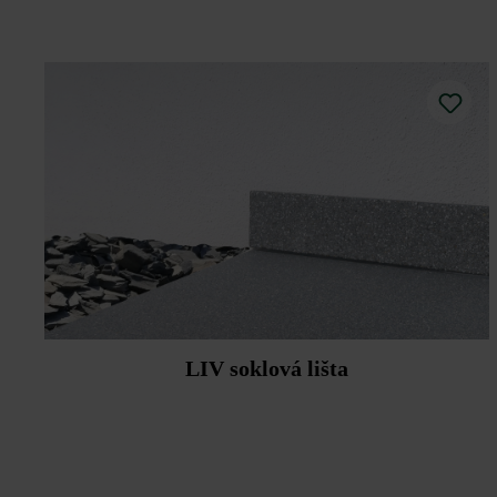
Nezabúdajte, že farby podlahových pla
Pri ukladaní do viazaného lôžka (ce
akumulujú, a tak ho dokážu dlhšie uv
Chráňte si svoje dlažbové dosky pred
Dodržujte prosím pokyny na inštaláciu 
LIV soklová lišta