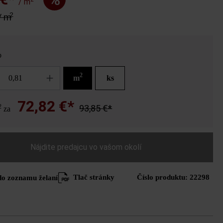
/ m
2
/ m
o
2
m
ks
72,82 €*
2
93,85 €*
za
Nájdite predajcu vo vašom okolí
Tlač stránky
Číslo produktu:
22298
do zoznamu želaní