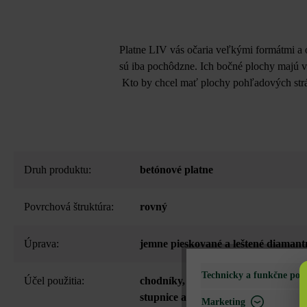
Platne LIV vás očaria veľkými formátmi a 
sú iba pochôdzne. Ich bočné plochy majú v
Kto by chcel mať plochy pohľadových strá
Druh produktu:
betónové platne
Povrchová štruktúra:
rovný
Úprava:
jemne pieskované a leštené diamant
Technicky a funkčne pot
Účel použitia:
chodníky
, nášľapné platne
, ohranič
stupnice a schody
, terasa a balkón
, 
Marketing