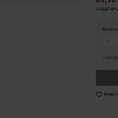
115,87 €* 
Množstv
Množstvo
= 0,81 m
Pridať 