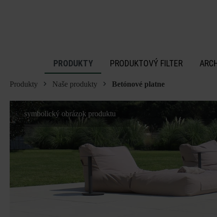
 na hlavný obsah
PRODUKTY
PRODUKTOVÝ FILTER
ARC
Produkty
Naše produkty
Betónové platne
symbolický obrázok produktu