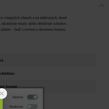
vo vstupných zónach a na nádvoriach, ktoré
 ukončenie terasy alebo obloženie schodov.
 platne – buď s rovnou a skosenou hranou,
vá
ochôdzna
tný formát
Aktívne
Neaktívne