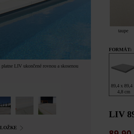
taupe
FORMÁT:
li platne LIV ukončené rovnou a skosenou
89,4 x 89,4
4,8 cm
LIV 8
OLOŽKE
89,90